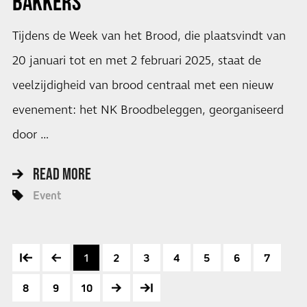
BAKKERS
Tijdens de Week van het Brood, die plaatsvindt van
20 januari tot en met 2 februari 2025, staat de
veelzijdigheid van brood centraal met een nieuw
evenement: het NK Broodbeleggen, georganiseerd
door …
READ MORE
Event
1
2
3
4
5
6
7
8
9
10