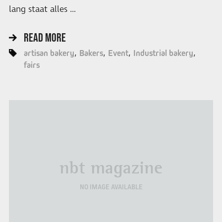
lang staat alles …
READ MORE
artisan bakery
Bakers
Event
Industrial bakery
fairs
nbt magazine
NO IMAGE AVAILABLE