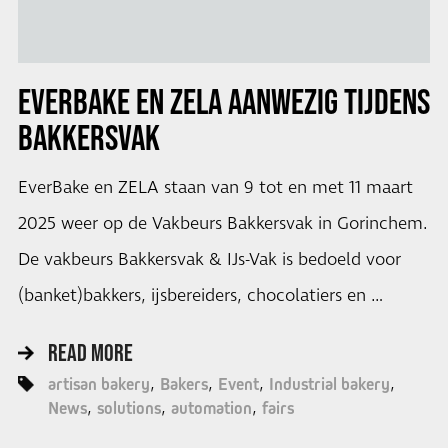
EVERBAKE EN ZELA AANWEZIG TIJDENS
BAKKERSVAK
EverBake en ZELA staan van 9 tot en met 11 maart
2025 weer op de Vakbeurs Bakkersvak in Gorinchem.
De vakbeurs Bakkersvak & IJs-Vak is bedoeld voor
(banket)bakkers, ijsbereiders, chocolatiers en …
READ MORE
artisan bakery
Bakers
Event
Industrial bakery
News
solutions
automation
fairs