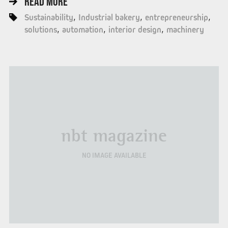
READ MORE
Sustainability
Industrial bakery
entrepreneurship
solutions
automation
interior design
machinery
nbt magazine
NO IMAGE AVAILABLE