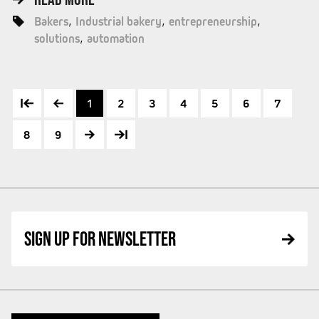
Bakers
Industrial bakery
entrepreneurship
solutions
automation
1
2
3
4
5
6
7
8
9
SIGN UP FOR NEWSLETTER