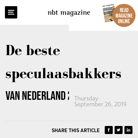
BACK TO OVERVIEW
READ
nbt magazine
MAGAZINE
ONLINE
De beste
speculaasbakkers
VAN NEDERLAND 2019 ZIJN:
Thursday
September 26, 2019
SHARE THIS ARTICLE