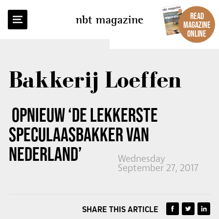
BACK TO OVERVIEW
READ
nbt magazine
MAGAZINE
ONLINE
Bakkerij Loeffen
OPNIEUW ‘DE LEKKERSTE
SPECULAASBAKKER VAN
NEDERLAND’
Wednesday
September 27, 2017
SHARE THIS ARTICLE