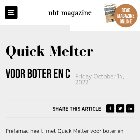
BACK TO OVERVIEW
READ
nbt magazine
MAGAZINE
ONLINE
Quick Melter
VOOR BOTER EN CHOCOLADE
Friday October 14,
2022
SHARE THIS ARTICLE
Prefamac heeft met Quick Melter voor boter en