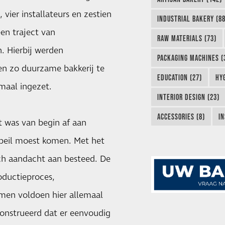
 vier installateurs en zestien
INDUSTRIAL BAKERY (88
een traject van
RAW MATERIALS (73)
. Hierbij werden
PACKAGING MACHINES (
en zo duurzame bakkerij te
EDUCATION (27)
HYG
maal ingezet.
INTERIOR DESIGN (23)
ACCESSORIES (8)
IN
 was van begin af aan
 peil moest komen. Met het
isch aandacht aan besteed. De
oductieproces,
men voldoen hier allemaal
construeerd dat er eenvoudig