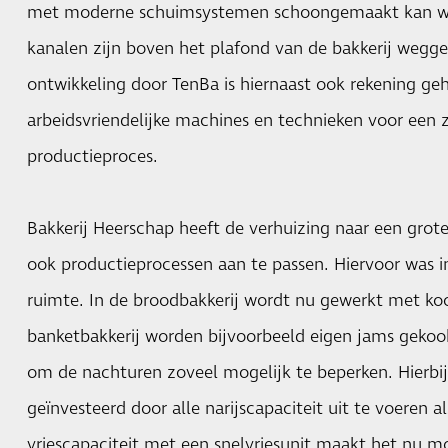
met moderne schuimsystemen schoongemaakt kan wor
kanalen zijn boven het plafond van de bakkerij weggew
ontwikkeling door TenBa is hiernaast ook rekening ge
arbeidsvriendelijke machines en technieken voor een
productieproces.
Bakkerij Heerschap heeft de verhuizing naar een gro
ook productieprocessen aan te passen. Hiervoor was i
ruimte. In de broodbakkerij wordt nu gewerkt met ko
banketbakkerij worden bijvoorbeeld eigen jams gekook
om de nachturen zoveel mogelijk te beperken. Hierbij
geïnvesteerd door alle narijscapaciteit uit te voeren al
vriescapaciteit met een snelvriesunit maakt het nu m