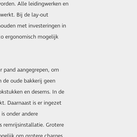
den. Alle leidingwerken en
erkt. Bij de lay-out
houden met investeringen in
 zo ergonomisch mogelijk
ter pand aangegrepen, om
n de oude bakkerij geen
okstukken en desems. In de
t. Daarnaast is er ingezet
 is onder andere
s remrijsinstallatie. Grotere
ogelijk om grotere charges