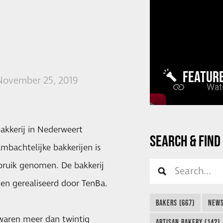
FEATUR
ovember 25, 2019
akkerij in Nederweert
SEARCH & FIND
mbachtelijke bakkerijen is
ebruik genomen. De bakkerij
n gerealiseerd door TenBa.
BAKERS (667)
NEWS
k waren meer dan twintig
ARTISAN BAKERY (142)