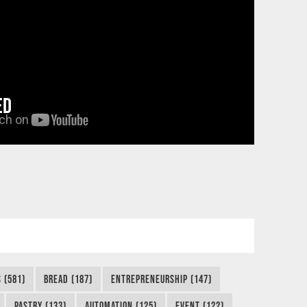
ED
 (581)
BREAD (187)
ENTREPRENEURSHIP (147)
PASTRY (133)
AUTOMATION (125)
EVENT (122)