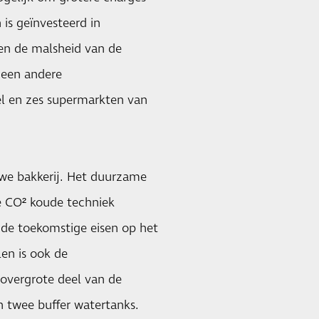
is geïnvesteerd in
 en de malsheid van de
 een andere
el en zes supermarkten van
we bakkerij. Het duurzame
e CO² koude techniek
n de toekomstige eisen op het
en is ook de
 overgrote deel van de
n twee buffer watertanks.