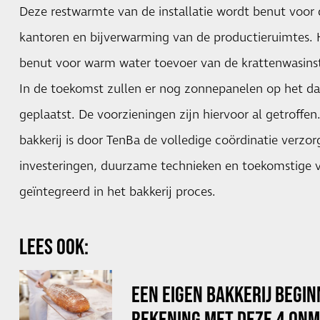
Deze restwarmte van de installatie wordt benut voor
kantoren en bijverwarming van de productieruimtes. 
benut voor warm water toevoer van de krattenwasinst
In de toekomst zullen er nog zonnepanelen op het da
geplaatst. De voorzieningen zijn hiervoor al getroffen.
bakkerij is door TenBa de volledige coördinatie verzo
investeringen, duurzame technieken en toekomstige v
geïntegreerd in het bakkerij proces.
LEES OOK:
EEN EIGEN BAKKERIJ BEGI
REKENING MET DEZE 4 ONM