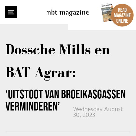
BACK TO OVERVIEW
READ
nbt magazine
MAGAZINE
ONLINE
Dossche Mills en
BAT Agrar:
‘UITSTOOT VAN BROEIKASGASSEN
VERMINDEREN’
Wednesday August
30, 2023