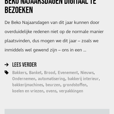
BEKO NAJAARSDAGEN
DIGITAAL TE
BEZOEKEN
De Beko Najaarsdagen van dit jaar kunnen door
overduidelijke redenen niet op de normale manier
plaatsvinden, dus mogen we dit jaar – zoals we
inmiddels wel gewend zijn – ons in een …
LEES VERDER
Bakkers
Banket
Brood
Evenement
Nieuws
Ondernemen
automatisering
bakkerij interieur
bakkerijmachines
beurzen
grondstoffen
koelen en vriezen
ovens
verpakkingen