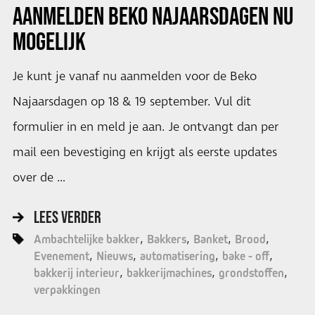
AANMELDEN BEKO NAJAARSDAGEN NU
MOGELIJK
Je kunt je vanaf nu aanmelden voor de Beko
Najaarsdagen op 18 & 19 september. Vul dit
formulier in en meld je aan. Je ontvangt dan per
mail een bevestiging en krijgt als eerste updates
over de …
LEES VERDER
Ambachtelijke bakker
Bakkers
Banket
Brood
Evenement
Nieuws
automatisering
bake - off
bakkerij interieur
bakkerijmachines
grondstoffen
verpakkingen