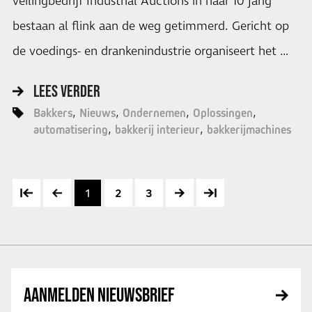
veilingbedrijf Industrial Auctions in haar 10 jarig
bestaan al flink aan de weg getimmerd. Gericht op
de voedings- en drankenindustrie organiseert het …
LEES VERDER
Bakkers
Nieuws
Ondernemen
Oplossingen
automatisering
bakkerij interieur
bakkerijmachines
1
2
3
AANMELDEN NIEUWSBRIEF