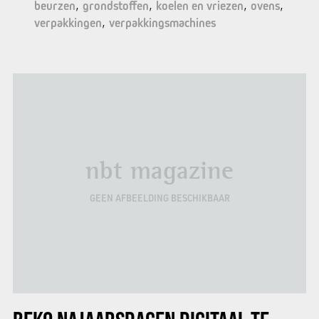
beurzen
grondstoffen
koelen en vriezen
ovens
verpakkingen
verpakkingsmachines
nbt magazine
GEEN AFBEELDING BESCHIKBAAR