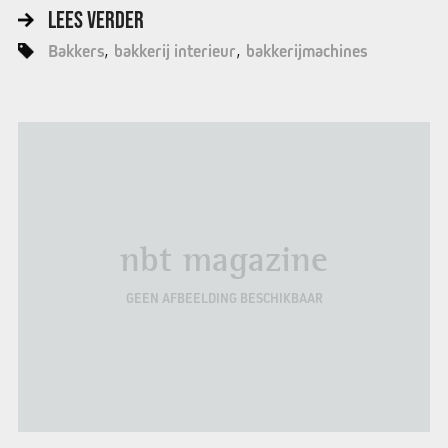
LEES VERDER
Bakkers
bakkerij interieur
bakkerijmachines
nbt magazine
GEEN AFBEELDING BESCHIKBAAR