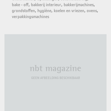
bake - off
bakkerij interieur
bakkerijmachines
grondstoffen
hygiëne
koelen en vriezen
ovens
verpakkingsmachines
nbt magazine
GEEN AFBEELDING BESCHIKBAAR