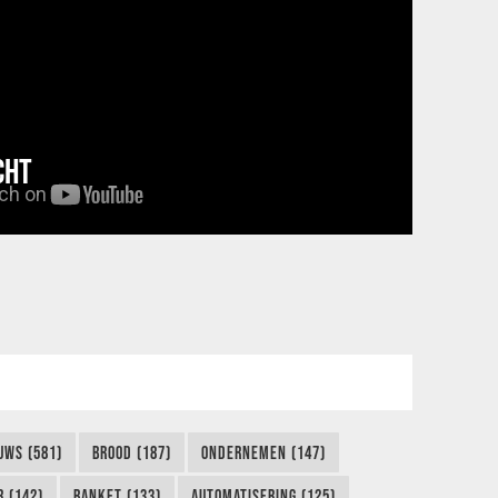
CHT
UWS (581)
BROOD (187)
ONDERNEMEN (147)
 (142)
BANKET (133)
AUTOMATISERING (125)