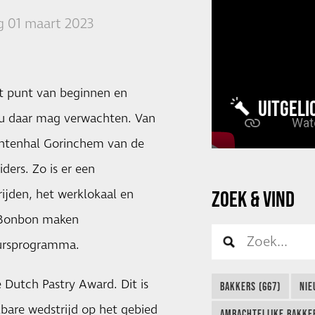
 01 maart 2023
et punt van beginnen en
UITGELI
 u daar mag verwachten. Van
entenhal Gorinchem van de
ders. Zo is er een
rijden, het werklokaal en
ZOEK & VIND
e Bonbon maken
eursprogramma.
e Dutch Pastry Award. Dit is
BAKKERS (667)
NIE
lbare wedstrijd op het gebied
AMBACHTELIJKE BAKKER