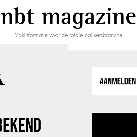
nbt magazine
Vakinformatie voor de totale bakkersbranche
k
AANMELDEN 
BEKEND