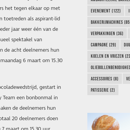
ers het tegen elkaar op met
EVENEMENT (122)
 toetreden als aspirant-lid
BAKKERIJMACHINES (85
eder jaar weer één van de
VERPAKKINGEN (36)
ueel spektakel van
CAMPAGNE (29)
DUU
aten de acht deelnemers hun
KOELEN EN VRIEZEN (2
 op maandag 6 maart om 15.30
OLIEBOLLENBENODIGHED
ACCESSOIRES (8)
VE
coladewedstrijd, gestart in
PATISSERIE (2)
try Team een bonbonmal in
aken de deelnemers hun
totaal 20 deelnemers doen
 7 maart om 15.30 uur