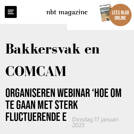
TERUG NAAR OVERZICHT
nbt magazine
LEES BLAD
ONLINE
Bakkersvak en
COMCAM
ORGANISEREN WEBINAR ‘HOE OM
TE GAAN MET STERK
FLUCTUERENDE ENERGIEPRIJZEN’
Dinsdag 17 januari
2023