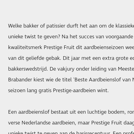
Welke bakker of patissier durft het aan om de klassiek
unieke twist te geven? Na het succes van voorgaande e
kwaliteitsmerk Prestige Fruit dit aardbeienseizoen wee
van dit geliefde gebak. Dit jaar met een extra grote e
bakkerswedstrijd. De vakjury onder leiding van Meester
Brabander kiest wie de titel 'Beste Aardbeienslof van
seizoen lang gratis Prestige-aardbeien wint.
Een aardbeienslof bestaat uit een luchtige bodem, ro
verse Nederlandse aardbeien, maar Prestige Fruit daa
unieke twist te geven aan de basisreceptuur. Een prof