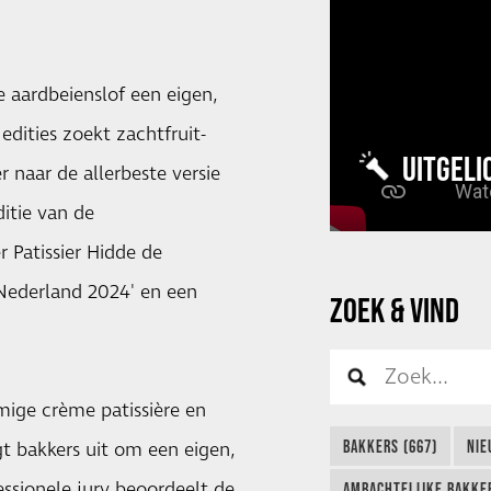
e aardbeienslof een eigen,
dities zoekt zachtfruit-
UITGELI
r naar de allerbeste versie
ditie van de
 Patissier Hidde de
 Nederland 2024' en een
ZOEK & VIND
mige crème patissière en
BAKKERS (667)
NIE
gt bakkers uit om een eigen,
essionele jury beoordeelt de
AMBACHTELIJKE BAKKER