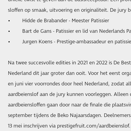
sloffen op smaak, uitvoering en originaliteit. De jury 
• Hidde de Brabander - Meester Patissier
• Bart de Gans - Patissier en lid van Nederlands Pa
• Jurgen Koens - Prestige-ambassadeur en patissie
Na twee succesvolle edities in 2021 en 2022 is De Bes
Nederland dit jaar groter dan ooit. Voor het eerst orga
en juni vier voorrondes door heel Nederland, zodat all
aardbeienslof aan de jury kunnen voorleggen. Alleen de
aardbeiensloffen gaan door naar de finale die plaats
september tijdens de Beko Najaarsdagen. Deelnemer
13 mei inschrijven via prestigefruit.com/aardbeienslof.