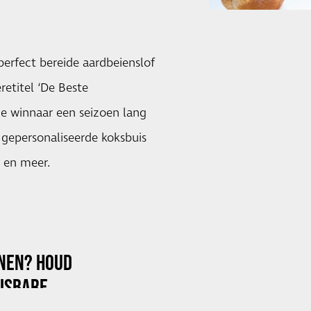
perfect bereide aardbeienslof
etitel ‘De Beste
de winnaar een seizoen lang
 gepersonaliseerde koksbuis
 en meer.
NNEN? HOUD
ISBARE