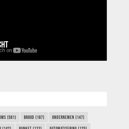
CHT
UWS (581)
BROOD (187)
ONDERNEMEN (147)
 (142)
BANKET (133)
AUTOMATISERING (125)