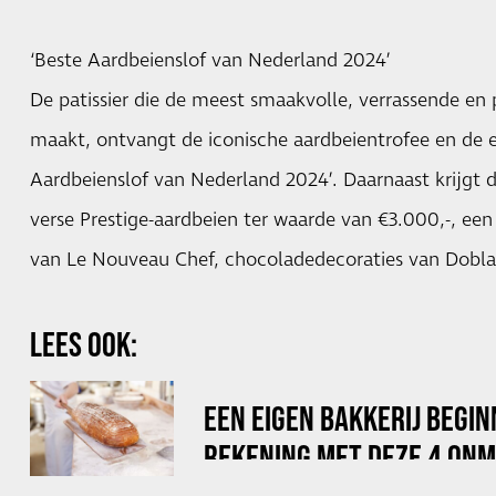
‘Beste Aardbeienslof van Nederland 2024’
De patissier die de meest smaakvolle, verrassende en 
maakt, ontvangt de iconische aardbeientrofee en de er
Aardbeienslof van Nederland 2024’. Daarnaast krijgt 
verse Prestige-aardbeien ter waarde van €3.000,-, een
van Le Nouveau Chef, chocoladedecoraties van Dobla
LEES OOK:
EEN EIGEN BAKKERIJ BEGI
REKENING MET DEZE 4 ONM
VERZEKERINGEN