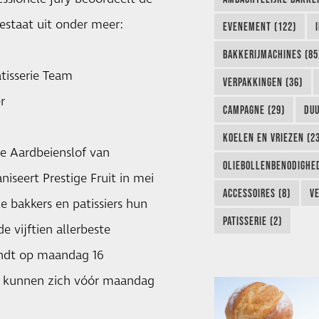
bestaat uit onder meer:
EVENEMENT (122)
BAKKERIJMACHINES (85
tisserie Team
VERPAKKINGEN (36)
r
CAMPAGNE (29)
DUU
KOELEN EN VRIEZEN (2
te Aardbeienslof van
OLIEBOLLENBENODIGHED
niseert Prestige Fruit in mei
ACCESSOIRES (8)
VE
e bakkers en patissiers hun
PATISSERIE (2)
 vijftien allerbeste
vindt op maandag 16
s kunnen zich vóór maandag