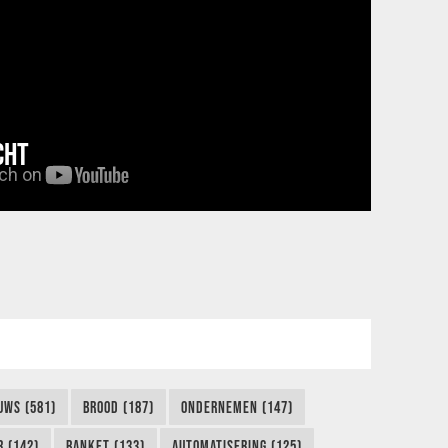
CHT
UWS (581)
BROOD (187)
ONDERNEMEN (147)
 (142)
BANKET (133)
AUTOMATISERING (125)