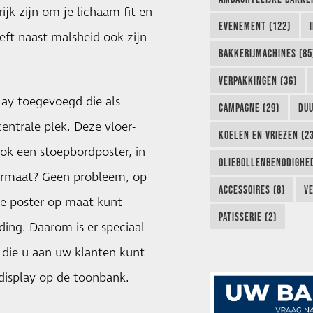
jk zijn om je lichaam fit en
EVENEMENT (122)
t naast malsheid ook zijn
BAKKERIJMACHINES (85
VERPAKKINGEN (36)
play toegevoegd die als
CAMPAGNE (29)
DUU
entrale plek. Deze vloer-
KOELEN EN VRIEZEN (2
ok een stoepbordposter, in
OLIEBOLLENBENODIGHED
ormaat? Geen probleem, op
ACCESSOIRES (8)
VE
 de poster op maat kunt
PATISSERIE (2)
ing. Daarom is er speciaal
die u aan uw klanten kunt
display op de toonbank.