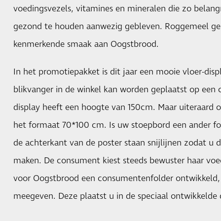
voedingsvezels, vitamines en mineralen die zo belangri
gezond te houden aanwezig gebleven. Roggemeel geef
kenmerkende smaak aan Oogstbrood.
In het promotiepakket is dit jaar een mooie vloer-dis
blikvanger in de winkel kan worden geplaatst op een c
display heeft een hoogte van 150cm. Maar uiteraard o
het formaat 70*100 cm. Is uw stoepbord een ander f
de achterkant van de poster staan snijlijnen zodat u
maken. De consument kiest steeds bewuster haar voed
voor Oogstbrood een consumentenfolder ontwikkeld, 
meegeven. Deze plaatst u in de speciaal ontwikkelde 