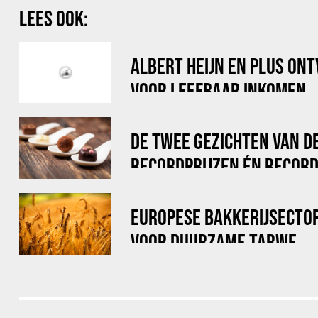
LEES OOK:
ALBERT HEIJN EN PLUS ON
VOOR LEEFBAAR INKOMEN
DE TWEE GEZICHTEN VAN D
RECORDPRIJZEN ÉN RECOR
EUROPESE BAKKERIJSECTOR
VOOR DUURZAME TARWE