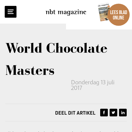
TERUG NAAR OVERZICHT
nbt magazine
LEES BLAD
ONLINE
World Chocolate
Masters
Donderdag 13 juli
2017
DEEL DIT ARTIKEL