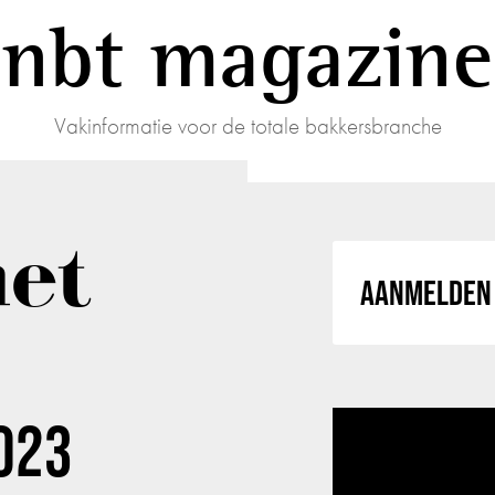
nbt magazine
Vakinformatie voor de totale bakkersbranche
et
AANMELDEN 
023