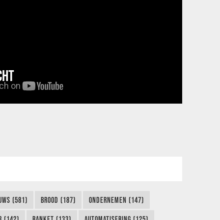
CHT
UWS (581)
BROOD (187)
ONDERNEMEN (147)
 (142)
BANKET (133)
AUTOMATISERING (125)