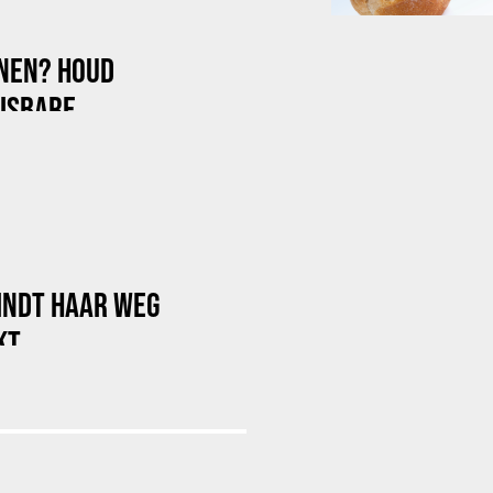
NNEN? HOUD
ISBARE
INDT HAAR WEG
KT