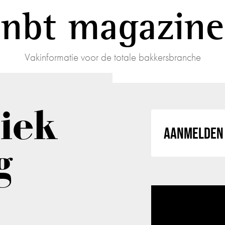
nbt magazine
Vakinformatie voor de totale bakkersbranche
iek
AANMELDEN 
g