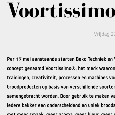
Voortissim
Vrijdag 2
Per 17 mei aanstaande starten Beko Techniek en
concept genaamd Voortissimo®, het merk waarond
trainingen, creativiteit, processen en machines vo
broodproducten op basis van verschillende soorte
samengebracht worden. Door gebruik te maken v
iedere bakker een onderscheidend en uniek brood
met meer smaak, meer aroma, meer kleur, meer 