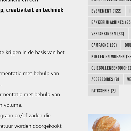
 creativiteit en techniek
EVENEMENT (122)
BAKKERIJMACHINES (85
VERPAKKINGEN (36)
CAMPAGNE (29)
DUU
e krijgen in de basis van het
KOELEN EN VRIEZEN (2
OLIEBOLLENBENODIGHED
ermentatie met behulp van
ACCESSOIRES (8)
VE
.
PATISSERIE (2)
fermentatie met behulp van
en volume.
 graan en/of zaden die
eratuur worden doorgekookt