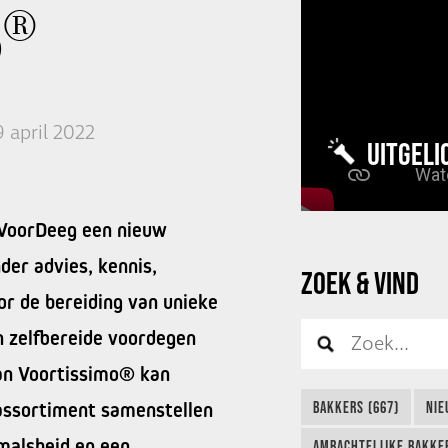
o®
9 april 2022
UITGELI
 VoorDeeg een nieuw
er advies, kennis,
ZOEK & VIND
or de bereiding van unieke
n zelfbereide voordegen
an Voortissimo® kan
assortiment samenstellen
BAKKERS (667)
NIE
malsheid en een
AMBACHTELIJKE BAKKER