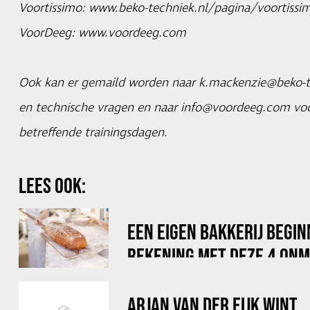
Voortissimo:
www.beko-techniek.nl/pagina/voortissi
VoorDeeg:
www.voordeeg.com
Ook kan er gemaild worden naar
k.mackenzie@beko-t
en technische vragen en naar
info@voordeeg.com
voo
betreffende trainingsdagen.
LEES OOK:
EEN EIGEN BAKKERIJ BEGI
REKENING MET DEZE 4 ONM
VERZEKERINGEN
ARJAN VAN DER EIJK WINT