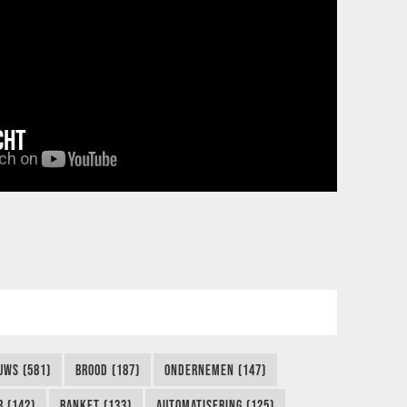
CHT
UWS (581)
BROOD (187)
ONDERNEMEN (147)
 (142)
BANKET (133)
AUTOMATISERING (125)