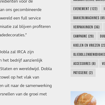
grediënten voor de
EVENEMENT (122)
 aan ons gecombineerde
wereld een full service
BAKKERIJMACHINES (85
satie zal blijven profiteren
VERPAKKINGEN (36)
dedecoraties.”
CAMPAGNE (29)
DUU
KOELEN EN VRIEZEN (2
obla zal IRCA zijn
OLIEBOLLENBENODIGHED
 het bedrijf aanzienlijk
ACCESSOIRES (8)
VE
 Staten en wereldwijd. Dobla
PATISSERIE (2)
 zowel op het vlak van
ken uit naar de samenwerking
rsnellen van de groei met