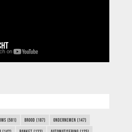
CHT
UWS (581)
BROOD (187)
ONDERNEMEN (147)
 (142)
BANKET (133)
AUTOMATISERING (125)