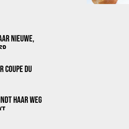
AAR NIEUWE,
SP
OR COUPE DU
INDT HAAR WEG
KT