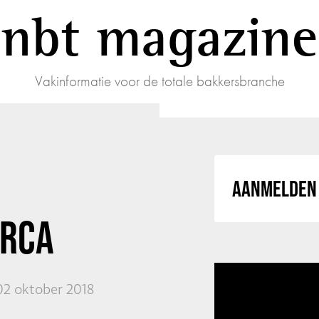
nbt magazine
Vakinformatie voor de totale bakkersbranche
AANMELDEN 
IRCA
02 oktober 2018