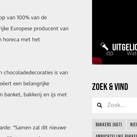
op van 100% van de
rijke Europese producent van
en horeca met het
UITGELI
n chocoladedecoraties is van
ëert een belangrijke
ZOEK & VIND
n banket, bakkerij en ijs met
BAKKERS (667)
NIE
arde: “Samen zal dit nieuwe
AMBACHTELIJKE BAKKER