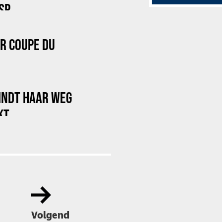
SP
OR COUPE DU
INDT HAAR WEG
KT
Volgend