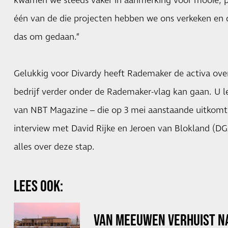
kwamen we steeds vaker in aanmerking voor mooie, p
één van de die projecten hebben we ons verkeken en d
das om gedaan.”
Gelukkig voor Divardy heeft Rademaker de activa ov
bedrijf verder onder de Rademaker-vlag kan gaan. U l
van NBT Magazine – die op 3 mei aanstaande uitkomt 
interview met David Rijke en Jeroen van Blokland (
alles over deze stap.
LEES OOK:
VAN MEEUWEN VERHUIST N