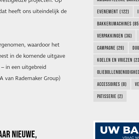
restigieuze projecten. Op
at heeft ons uiteindelijk de
EVENEMENT (122)
BAKKERIJMACHINES (85
VERPAKKINGEN (36)
ergenomen, waardoor het
CAMPAGNE (29)
DUU
eest in de komende uitgave
KOELEN EN VRIEZEN (2
– in een uitgebreid
OLIEBOLLENBENODIGHED
DGA van Rademaker Group)
ACCESSOIRES (8)
VE
PATISSERIE (2)
AAR NIEUWE,