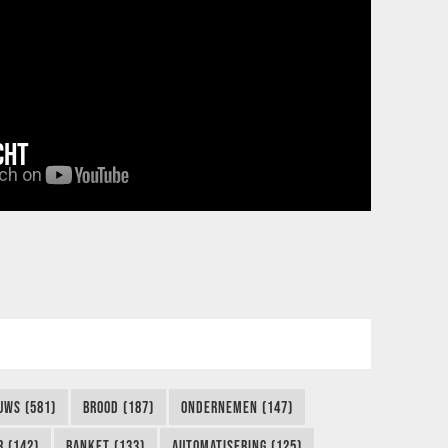
CHT
UWS (581)
BROOD (187)
ONDERNEMEN (147)
 (142)
BANKET (133)
AUTOMATISERING (125)