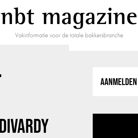
nbt magazine
Vakinformatie voor de totale bakkersbranche
r
AANMELDEN 
 DIVARDY